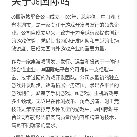
关于J9国际站
J9国际站平台
公司成立于1999年，总部位于中国湖北
省洪湖市，是一家专注于游戏开发与发行的领先企
业。公司自成立以来，致力于为全球玩家提供创新
的游戏体验，凭借其出色的研发团队和卓越的市场
敏锐度，已成为国内外游戏产业的重要力量。
作为一家集游戏研发、发行、运营和投资于一体的
综合性企业，
J9国际站平台
公司拥有一支经验丰
富、技术过硬的游戏开发团队。公司从最初的独立
游戏开发起步，逐渐拓展业务范围，涉足多平台的
游戏制作，涵盖了手机游戏、PC游戏、主机游戏等
多个领域。无论是在休闲娱乐、角色扮演、射击竞
技还是策略模拟等多种类型的游戏中，
J9国际站平
台
公司都能够凭借其高质量的内容和精湛的技术，
满足不同玩家的需求。