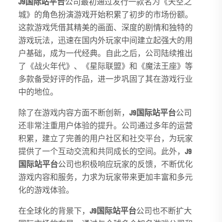
J9国际站平台
公司最初通过发行一款名为《天空之
城》的角色扮演游戏开始积累了初步的市场份额。
这款游戏凭借其精美的画面、深度的剧情和独特的
游戏玩法，迅速在国内外玩家中间建立起强大的用
户基础，成为一代经典。自此之后，公司陆续推出
了《战火年代》、《星际联盟》和《魔法王座》等
多款备受好评的作品，进一步巩固了其在游戏行业
中的地位。
除了在游戏内容方面不断创新，
J9国际站平台
公司
还非常注重用户体验的提升。公司通过多年的运营
积累，建立了完善的用户社区和社交平台，为玩家
提供了一个互动交流和共同成长的空间。此外，
J9
国际站平台
公司也积极响应玩家的反馈，不断优化
游戏内容和服务，力求为玩家带来更加丰富和多元
化的游戏体验。
在全球化的背景下，
J9国际站平台
公司也不断扩大