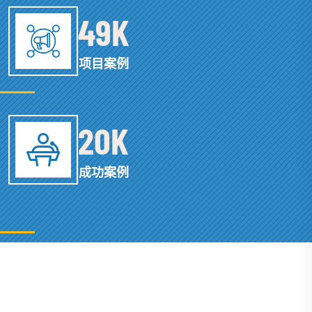
60
K
项目案例
25
K
成功案例