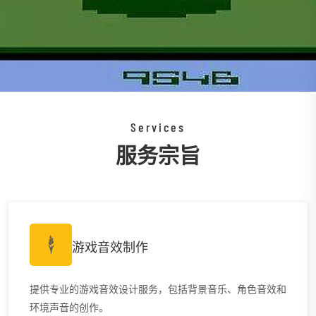
Services
服务宗旨
游戏音效制作
提供专业的游戏音效设计服务，包括背景音乐、角色音效和
环境声音的创作。