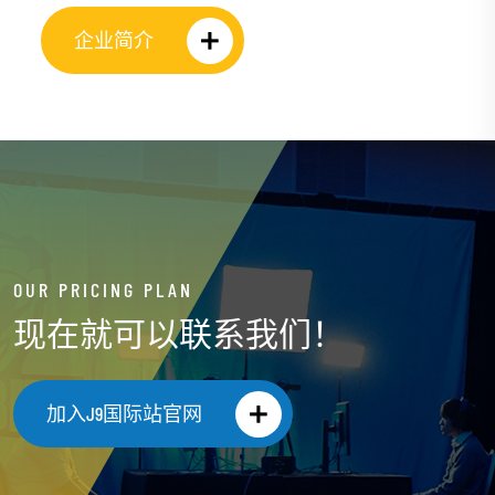
企业简介
OUR PRICING PLAN
现在就可以联系我们！
加入J9国际站官网