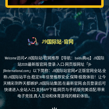
Welcome访问✔J9国际站-官网推荐【导航：baidu典ag】J9国际
站2026最新版官网·登录·入口·网页版网址「j9-
j9international.com」以下简称：J9国际站官网✔正版官网全站,全
称:J9国际站平台,稳定18年信誉推荐安全.保障!极致体验！让今
天精彩到昨天都嫉妒.J9国际站集团,在最新官网,会员登录后可
快速进入全站入口,支持APP下载,网页与手机版完美适配,带来
电子竞技,真人互动和体育游戏的精彩体验。