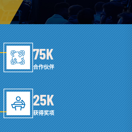
89
K
合作伙伴
30
K
获得奖项