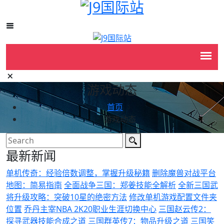
游戏动态
首页
游戏动态
最新新闻
单机传奇：经验倍数调整，掌握升级秘籍
删除魔兽对战平台
地图：简易指南
全面战争三国：郑姜技能全解析
全新三国武
将升级攻略：突破10星的绝密方法
修改单机游戏配置文件夹
位置
乔丹主宰NBA 2K20职业生涯切换中心
三国赵云传2：
探寻武器技能合成之道
三国群英传7：物品升级之道
三国笑