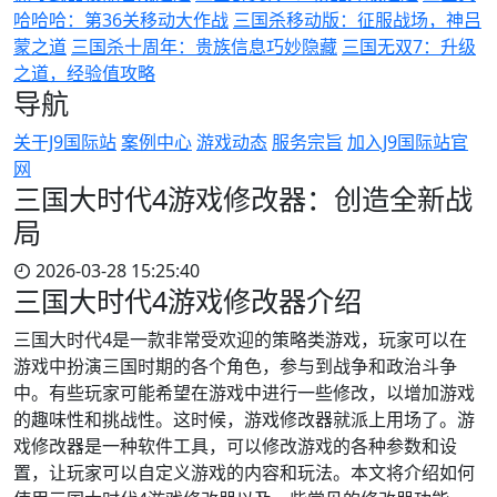
哈哈哈：第36关移动大作战
三国杀移动版：征服战场，神吕
蒙之道
三国杀十周年：贵族信息巧妙隐藏
三国无双7：升级
之道，经验值攻略
导航
关于J9国际站
案例中心
游戏动态
服务宗旨
加入J9国际站官
网
三国大时代4游戏修改器：创造全新战
局
2026-03-28 15:25:40
三国大时代4游戏修改器介绍
三国大时代4是一款非常受欢迎的策略类游戏，玩家可以在
游戏中扮演三国时期的各个角色，参与到战争和政治斗争
中。有些玩家可能希望在游戏中进行一些修改，以增加游戏
的趣味性和挑战性。这时候，游戏修改器就派上用场了。游
戏修改器是一种软件工具，可以修改游戏的各种参数和设
置，让玩家可以自定义游戏的内容和玩法。本文将介绍如何