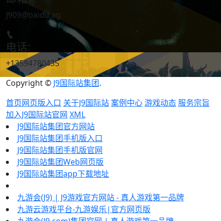
J909@baidu.ag
电话:
+13594780435
Copyright ©
J9国际站集团
.
首页网页版入口
关于J9国际站
案例中心
游戏动态
服务宗旨
加入J9国际站官网
XML
J9国际站集团官方网站
J9国际站集团手机版入口
J9国际站集团手机版官网
J9国际站集团Web网页版
J9国际站集团app下载地址
九游会(J9) | J9游戏官方网站 - 真人游戏第一品牌
九游云游戏平台-九游娱乐|官方网页版
九游会(J9.com)集团官网 | 真人游戏第一品牌