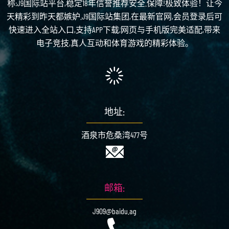
称:J9国际站平台,稳定18年信誉推荐安全.保障!极致体验！让今
天精彩到昨天都嫉妒.J9国际站集团,在最新官网,会员登录后可
快速进入全站入口,支持APP下载,网页与手机版完美适配,带来
电子竞技,真人互动和体育游戏的精彩体验。
地址:
酒泉市危桑湾477号
邮箱:
J909@baidu.ag