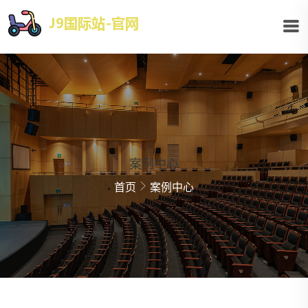
案例中心
首页
案例中心