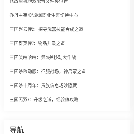
修改单机游戏配置文件夹位置
乔丹主宰NBA 2K20职业生涯切换中心
三国赵云传2：探寻武器技能合成之道
三国群英传7：物品升级之道
三国笑哈哈哈：第36关移动大作战
三国杀移动版：征服战场，神吕蒙之道
三国杀十周年：贵族信息巧妙隐藏
三国无双7：升级之道，经验值攻略
导航