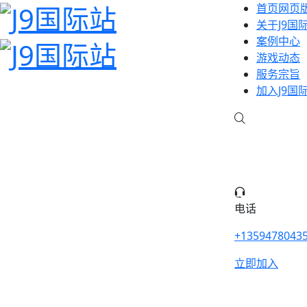
首页网页
关于J9国
案例中心
游戏动态
服务宗旨
加入J9国
电话
+1359478043
立即加入