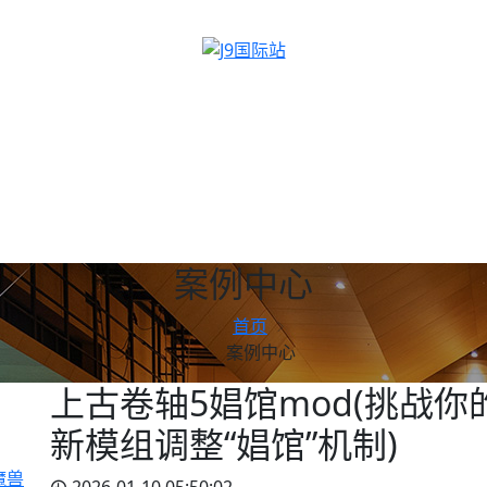
案例中心
首页
案例中心
上古卷轴5娼馆mod(挑战
新模组调整“娼馆”机制)
魔兽