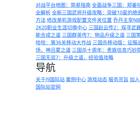
对战平台地图：简易指南
全面战争三国：郑姜
全解析
全新三国武将升级攻略：突破10星的绝
方法
修改单机游戏配置文件夹位置
乔丹主宰NB
2K20职业生涯切换中心
三国赵云传2：探寻武
能合成之道
三国群英传7：物品升级之道
三国
哈哈：第36关移动大作战
三国杀移动版：征服
场，神吕蒙之道
三国杀十周年：贵族信息巧妙
三国无双7：升级之道，经验值攻略
导航
关于J9国际站
案例中心
游戏动态
服务宗旨
加入
国际站官网