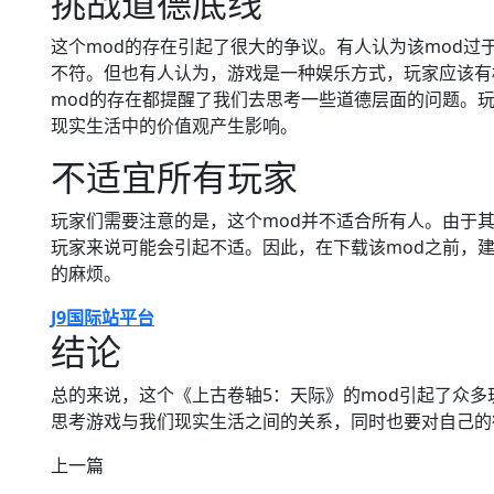
挑战道德底线
这个mod的存在引起了很大的争议。有人认为该mod过
不符。但也有人认为，游戏是一种娱乐方式，玩家应该有
mod的存在都提醒了我们去思考一些道德层面的问题。
现实生活中的价值观产生影响。
不适宜所有玩家
玩家们需要注意的是，这个mod并不适合所有人。由于
玩家来说可能会引起不适。因此，在下载该mod之前，建
的麻烦。
J9国际站平台
结论
总的来说，这个《上古卷轴5：天际》的mod引起了众
思考游戏与我们现实生活之间的关系，同时也要对自己的
上一篇