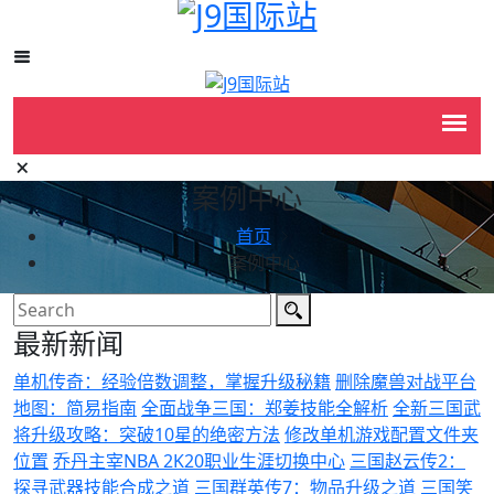
案例中心
首页
案例中心
最新新闻
单机传奇：经验倍数调整，掌握升级秘籍
删除魔兽对战平台
地图：简易指南
全面战争三国：郑姜技能全解析
全新三国武
将升级攻略：突破10星的绝密方法
修改单机游戏配置文件夹
位置
乔丹主宰NBA 2K20职业生涯切换中心
三国赵云传2：
探寻武器技能合成之道
三国群英传7：物品升级之道
三国笑