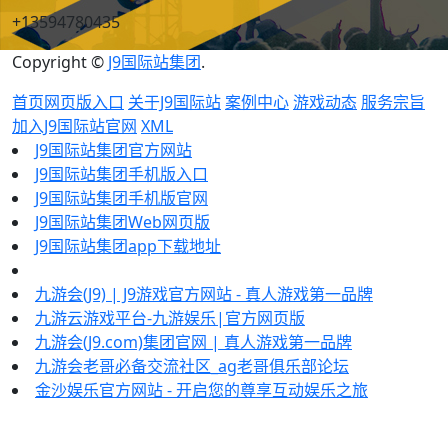
+13594780435
Copyright ©
J9国际站集团
.
首页网页版入口
关于J9国际站
案例中心
游戏动态
服务宗旨
加入J9国际站官网
XML
J9国际站集团官方网站
J9国际站集团手机版入口
J9国际站集团手机版官网
J9国际站集团Web网页版
J9国际站集团app下载地址
九游会(J9) | J9游戏官方网站 - 真人游戏第一品牌
九游云游戏平台-九游娱乐|官方网页版
九游会(J9.com)集团官网 | 真人游戏第一品牌
九游会老哥必备交流社区_ag老哥俱乐部论坛
金沙娱乐官方网站 - 开启您的尊享互动娱乐之旅