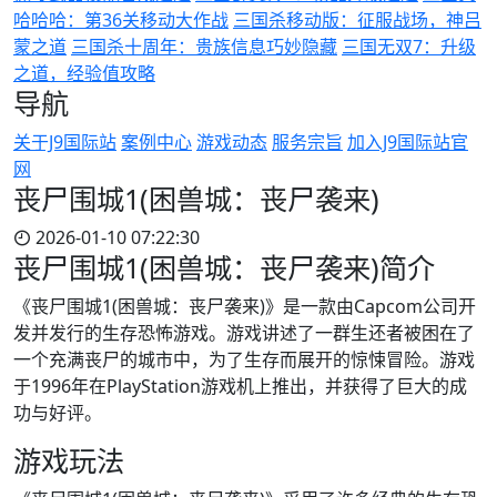
哈哈哈：第36关移动大作战
三国杀移动版：征服战场，神吕
蒙之道
三国杀十周年：贵族信息巧妙隐藏
三国无双7：升级
之道，经验值攻略
导航
关于J9国际站
案例中心
游戏动态
服务宗旨
加入J9国际站官
网
丧尸围城1(困兽城：丧尸袭来)
2026-01-10 07:22:30
丧尸围城1(困兽城：丧尸袭来)简介
《丧尸围城1(困兽城：丧尸袭来)》是一款由Capcom公司开
发并发行的生存恐怖游戏。游戏讲述了一群生还者被困在了
一个充满丧尸的城市中，为了生存而展开的惊悚冒险。游戏
于1996年在PlayStation游戏机上推出，并获得了巨大的成
功与好评。
游戏玩法