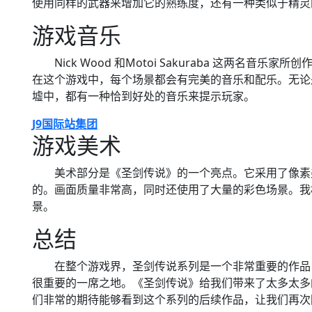
使用同样的武器来增加它的熟练度，还有一种类似于精灵
游戏音乐
Nick Wood 和Motoi Sakuraba 这两名音
在这个游戏中，每个场景都会有完美的音乐和配乐。无论
墟中，都有一种恰到好处的音乐来提示玩家。
J9国际站集团
游戏美术
美术部分是《圣剑传说》的一个亮点。它采用了像素美
的。画面质量非常高，同时还使用了大量的彩色场景。我
景。
总结
在整个游戏界，圣剑传说系列是一个非常重要的作品，
很重要的一席之地。《圣剑传说》给我们带来了太多太多
们非常的期待能够看到这个系列的后续作品，让我们再次