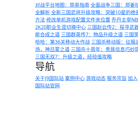
对战平台地图：简易指南
全面战争三国：郑姜
全解析
全新三国武将升级攻略：突破10星的绝
方法
修改单机游戏配置文件夹位置
乔丹主宰NB
2K20职业生涯切换中心
三国赵云传2：探寻武
能合成之道
三国群英传7：物品升级之道
三国
哈哈：第36关移动大作战
三国杀移动版：征服
场，神吕蒙之道
三国杀十周年：贵族信息巧妙
三国无双7：升级之道，经验值攻略
导航
关于J9国际站
案例中心
游戏动态
服务宗旨
加入
国际站官网