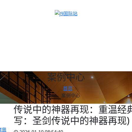
案例中心
首页
案例中心
传说中的神器再现：重温经
写：圣剑传说中的神器再现)
魔兽