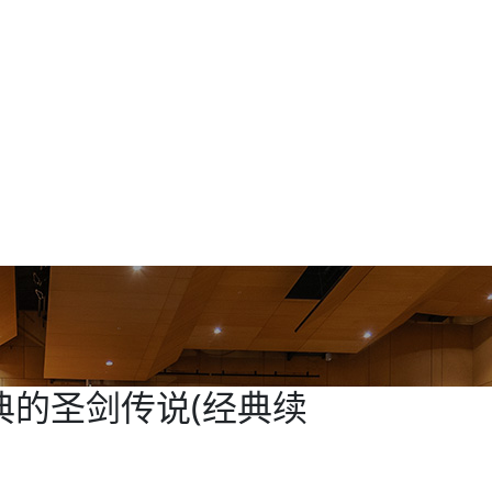
典的圣剑传说(经典续